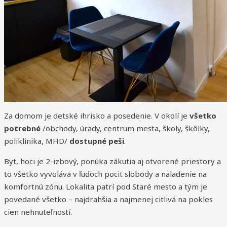
Za domom je detské ihrisko a posedenie. V okolí je
všetko
potrebné
/obchody, úrady, centrum mesta, školy, škôlky,
poliklinika, MHD/
dostupné peši
.
Byt, hoci je 2-izbový, ponúka zákutia aj otvorené priestory a
to všetko vyvoláva v ľuďoch pocit slobody a naladenie na
komfortnú zónu. Lokalita patrí pod Staré mesto a tým je
povedané všetko – najdrahšia a najmenej citlivá na pokles
cien nehnuteľností.