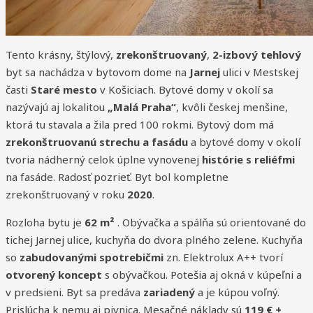
Tento krásny, štýlový,
zrekonštruovaný
,
2-izbový tehlový
byt sa nachádza v bytovom dome na
Jarnej
ulici v Mestskej
časti
Staré mesto
v Košiciach. Bytové domy v okolí sa
nazývajú aj lokalitou
„Malá Praha“
, kvôli českej menšine,
ktorá tu stavala a žila pred 100 rokmi. Bytový dom má
zrekonštruovanú strechu a fasádu
a bytové domy v okolí
tvoria nádherný celok úplne vynovenej
histórie s reliéfmi
na fasáde. Radosť pozrieť. Byt bol kompletne
zrekonštruovaný v roku
2020
.
Rozloha bytu je
62 m²
. Obývačka a spálňa sú orientované do
tichej Jarnej ulice, kuchyňa do dvora plného zelene. Kuchyňa
so
zabudovanými spotrebičmi
zn. Elektrolux A++ tvorí
otvorený koncept
s obývačkou. Potešia aj okná v kúpeľni a
v predsieni. Byt sa predáva
zariadený
a je kúpou voľný.
Prislúcha k nemu aj pivnica. Mesačné náklady sú
119 € +